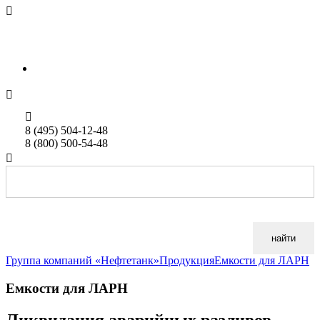

sales@neftetank.ru
Rus
Eng


8 (495) 504-12-48
8 (800) 500-54-48

найти
Группа компаний «Нефтетанк»
Продукция
Емкости для ЛАРН
Емкости для ЛАРН
Ликвидация аварийных разливов