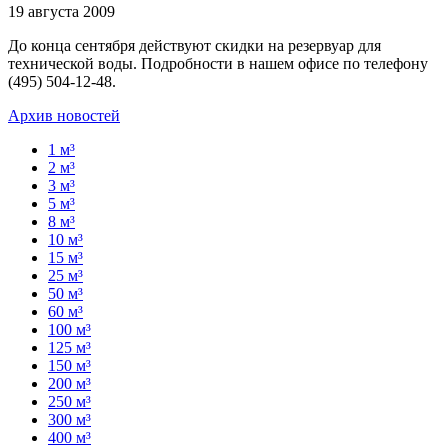
19 августа 2009
До конца сентября действуют скидки на резервуар для
технической воды. Подробности в нашем офисе по телефону
(495) 504-12-48.
Архив новостей
1 м³
2 м³
3 м³
5 м³
8 м³
10 м³
15 м³
25 м³
50 м³
60 м³
100 м³
125 м³
150 м³
200 м³
250 м³
300 м³
400 м³