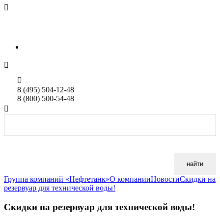

sales@neftetank.ru
Rus
Eng


8 (495) 504-12-48
8 (800) 500-54-48

найти
Группа компаний «Нефтетанк»
О компании
Новости
Cкидки на
резервуар для технической воды!
Cкидки на резервуар для технической воды!