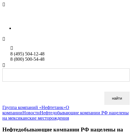

sales@neftetank.ru
Rus
Eng


8 (495) 504-12-48
8 (800) 500-54-48

найти
Группа компаний «Нефтетанк»
О
компании
Новости
Нефтедобывающие компании РФ нацелены
на мексиканские месторождения
Нефтедобывающие компании РФ нацелены на