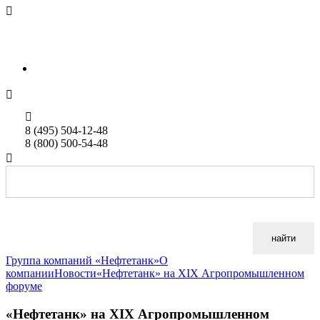

sales@neftetank.ru
Rus
Eng


8 (495) 504-12-48
8 (800) 500-54-48

найти
Группа компаний «Нефтетанк»
О
компании
Новости
«Нефтетанк» на XIX Агропромышленном
форуме
«Нефтетанк» на XIX Агропромышленном