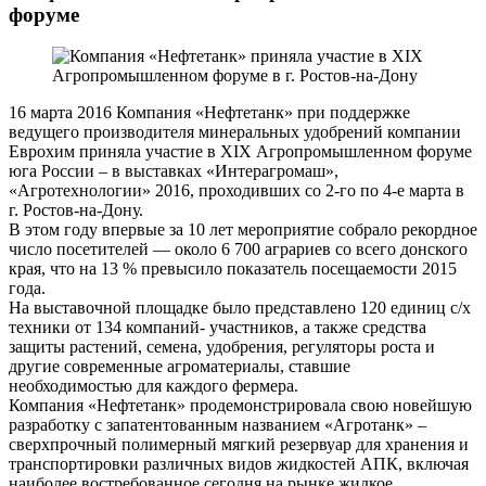
форуме
16 марта 2016
Компания «Нефтетанк» при поддержке
ведущего производителя минеральных удобрений компании
Еврохим приняла участие в XIX Агропромышленном форуме
юга России – в выставках «Интерагромаш»,
«Агротехнологии» 2016, проходивших со 2-го по 4-е марта в
г. Ростов-на-Дону.
В этом году впервые за 10 лет мероприятие собрало рекордное
число посетителей — около 6 700 аграриев со всего донского
края, что на 13 % превысило показатель посещаемости 2015
года.
На выставочной площадке было представлено 120 единиц с/х
техники от 134 компаний- участников, а также средства
защиты растений, семена, удобрения, регуляторы роста и
другие современные агроматериалы, ставшие
необходимостью для каждого фермера.
Компания «Нефтетанк» продемонстрировала свою новейшую
разработку с запатентованным названием «Агротанк» –
сверхпрочный полимерный мягкий резервуар для хранения и
транспортировки различных видов жидкостей АПК, включая
наиболее востребованное сегодня на рынке жидкое