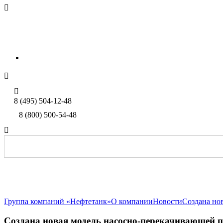

sales@neftetank.ru
Rus
Eng


8 (495) 504-12-48
8 (800) 500-54-48

Группа компаний «Нефтетанк»
О компании
Новости
Создана но
Создана новая модель насосно-перекачивающей