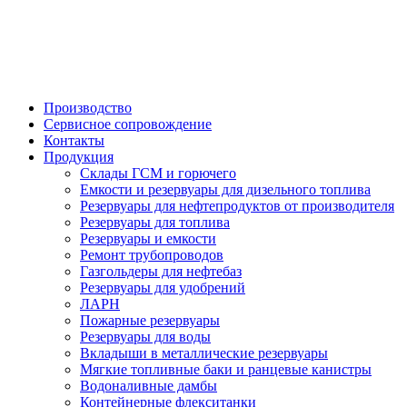

Производство
Сервисное сопровождение
Контакты
Продукция
Склады ГСМ и горючего
Емкости и резервуары для дизельного топлива
Резервуары для нефтепродуктов от производителя
Резервуары для топлива
Резервуары и емкости
Ремонт трубопроводов
Газгольдеры для нефтебаз
Резервуары для удобрений
ЛАРН
Пожарные резервуары
Резервуары для воды
Вкладыши в металлические резервуары
Мягкие топливные баки и ранцевые канистры
Водоналивные дамбы
Контейнерные флекситанки