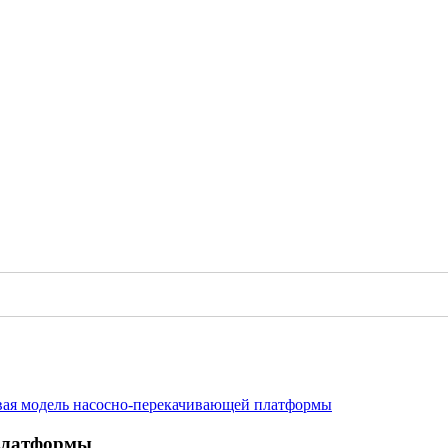
вая модель насосно-перекачивающей платформы
 платформы