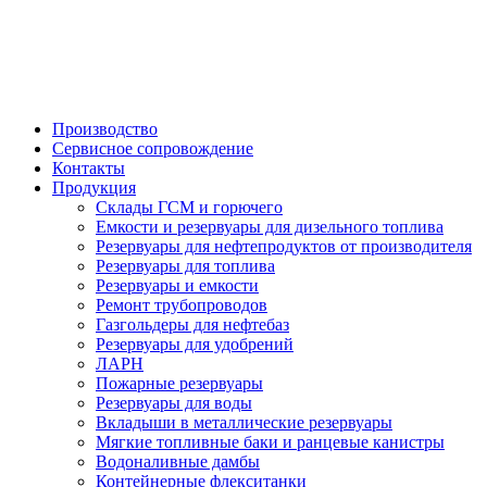

Производство
Сервисное сопровождение
Контакты
Продукция
Склады ГСМ и горючего
Емкости и резервуары для дизельного топлива
Резервуары для нефтепродуктов от производителя
Резервуары для топлива
Резервуары и емкости
Ремонт трубопроводов
Газгольдеры для нефтебаз
Резервуары для удобрений
ЛАРН
Пожарные резервуары
Резервуары для воды
Вкладыши в металлические резервуары
Мягкие топливные баки и ранцевые канистры
Водоналивные дамбы
Контейнерные флекситанки