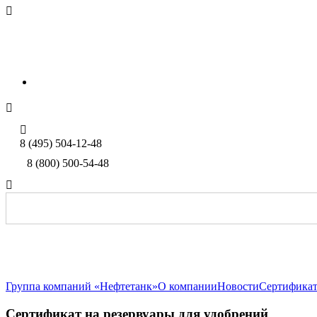

sales@neftetank.ru
Rus
Eng


8 (495) 504-12-48
8 (800) 500-54-48

Группа компаний «Нефтетанк»
О компании
Новости
Сертификат
Сертификат на резервуары для удобрений