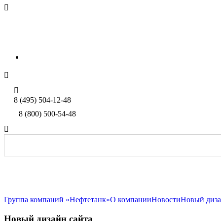

sales@neftetank.ru
Rus
Eng


8 (495) 504-12-48
8 (800) 500-54-48

Группа компаний «Нефтетанк»
О компании
Новости
Новый диза
Новый дизайн сайта