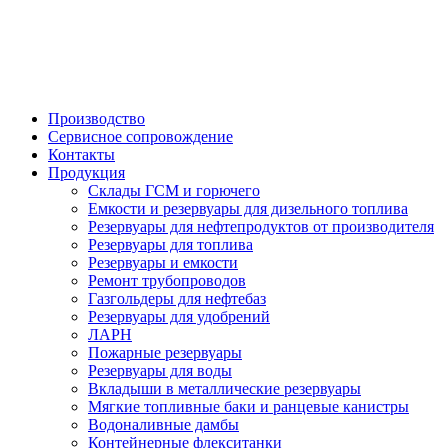

Производство
Сервисное сопровождение
Контакты
Продукция
Склады ГСМ и горючего
Емкости и резервуары для дизельного топлива
Резервуары для нефтепродуктов от производителя
Резервуары для топлива
Резервуары и емкости
Ремонт трубопроводов
Газгольдеры для нефтебаз
Резервуары для удобрений
ЛАРН
Пожарные резервуары
Резервуары для воды
Вкладыши в металлические резервуары
Мягкие топливные баки и ранцевые канистры
Водоналивные дамбы
Контейнерные флекситанки