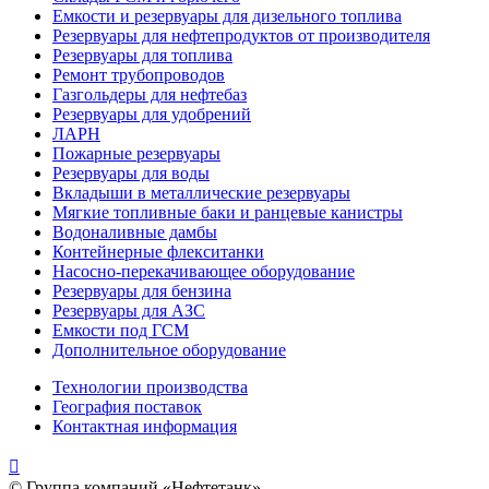
Емкости и резервуары для дизельного топлива
Резервуары для нефтепродуктов от производителя
Резервуары для топлива
Ремонт трубопроводов
Газгольдеры для нефтебаз
Резервуары для удобрений
ЛАРН
Пожарные резервуары
Резервуары для воды
Вкладыши в металлические резервуары
Мягкие топливные баки и ранцевые канистры
Водоналивные дамбы
Контейнерные флекситанки
Насосно-перекачивающее оборудование
Резервуары для бензина
Резервуары для АЗС
Емкости под ГСМ
Дополнительное оборудование
Технологии производства
География поставок
Контактная информация

© Группа компаний
«Нефтетанк»