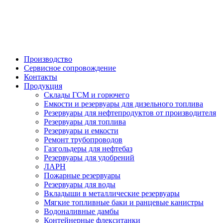

Производство
Сервисное сопровождение
Контакты
Продукция
Склады ГСМ и горючего
Емкости и резервуары для дизельного топлива
Резервуары для нефтепродуктов от производителя
Резервуары для топлива
Резервуары и емкости
Ремонт трубопроводов
Газгольдеры для нефтебаз
Резервуары для удобрений
ЛАРН
Пожарные резервуары
Резервуары для воды
Вкладыши в металлические резервуары
Мягкие топливные баки и ранцевые канистры
Водоналивные дамбы
Контейнерные флекситанки