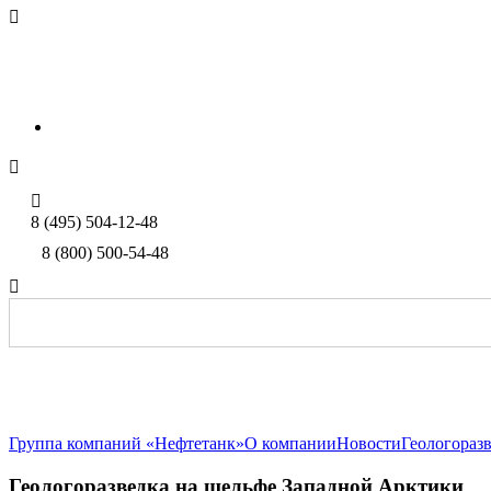

sales@neftetank.ru
Rus
Eng


8 (495) 504-12-48
8 (800) 500-54-48

Группа компаний «Нефтетанк»
О компании
Новости
Геологораз
Геологоразведка на шельфе Западной Арктики