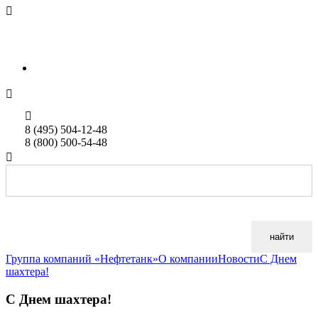

sales@neftetank.ru
Rus
Eng


8 (495) 504-12-48
8 (800) 500-54-48

найти
Группа компаний «Нефтетанк»
О компании
Новости
С Днем
шахтера!
С Днем шахтера!