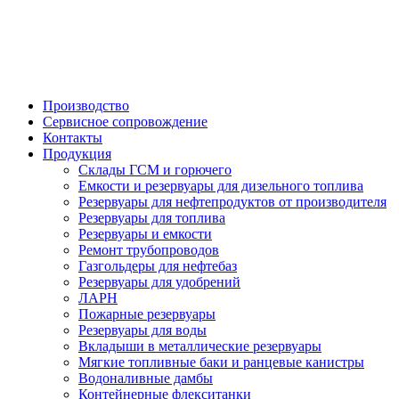

Производство
Сервисное сопровождение
Контакты
Продукция
Склады ГСМ и горючего
Емкости и резервуары для дизельного топлива
Резервуары для нефтепродуктов от производителя
Резервуары для топлива
Резервуары и емкости
Ремонт трубопроводов
Газгольдеры для нефтебаз
Резервуары для удобрений
ЛАРН
Пожарные резервуары
Резервуары для воды
Вкладыши в металлические резервуары
Мягкие топливные баки и ранцевые канистры
Водоналивные дамбы
Контейнерные флекситанки