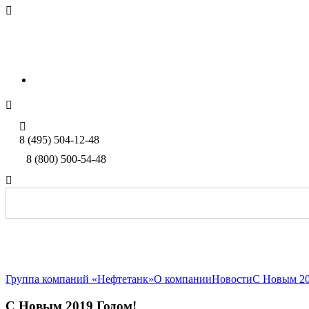

sales@neftetank.ru
Rus
Eng


8 (495) 504-12-48
8 (800) 500-54-48

Группа компаний «Нефтетанк»
О компании
Новости
С Новым 20
С Новым 2019 Годом!