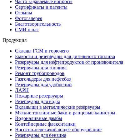
Часто задаваемые вопросы
Сертификаты и патенты
Отзывы
Фотогалерея
Благотворительность
СМИ о нас
Продукция
Склады ГСМ и горючего
Емкости и резервуары для дизельного топлива
Резервуары для нефтепродуктов от производителя
Резервуары для топлива
Ремонт трубопроводов
Газгольдеры для нефтебаз
Резервуары для удобрений
ЛАРН
Пожарные резервуары
Резервуары для воды
Вкладыши в металлические резервуары
Мягкие топливные баки и ранцевые канистры
Водоналивные дамбы
Контейнерные флекситанки
Насосно-перекачивающее оборудование
Резервуары для бензина