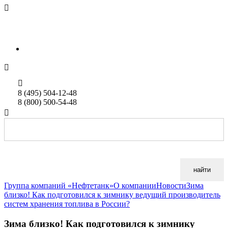

sales@neftetank.ru
Rus
Eng


8 (495) 504-12-48
8 (800) 500-54-48

найти
Группа компаний «Нефтетанк»
О компании
Новости
Зима
близко! Как подготовился к зимнику ведущий производитель
систем хранения топлива в России?
Зима близко! Как подготовился к зимнику