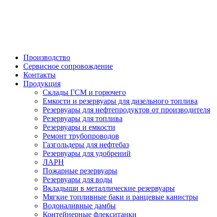

Производство
Сервисное сопровождение
Контакты
Продукция
Склады ГСМ и горючего
Емкости и резервуары для дизельного топлива
Резервуары для нефтепродуктов от производителя
Резервуары для топлива
Резервуары и емкости
Ремонт трубопроводов
Газгольдеры для нефтебаз
Резервуары для удобрений
ЛАРН
Пожарные резервуары
Резервуары для воды
Вкладыши в металлические резервуары
Мягкие топливные баки и ранцевые канистры
Водоналивные дамбы
Контейнерные флекситанки