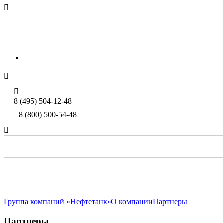

sales@neftetank.ru
Rus
Eng


8 (495) 504-12-48
8 (800) 500-54-48

Группа компаний «Нефтетанк»
О компании
Партнеры
Партнеры