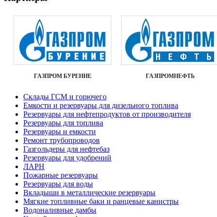
ГАЗПРОМ БУРЕНИЕ
ГАЗПРОМНЕФТЬ
Склады ГСМ и горючего
Емкости и резервуары для дизельного топлива
«Технически г
«Малый вес не
«Профессионал
Резервуары для нефтепродуктов от производителя
встречу. Прия
испытание кли
весь комплекс
Резервуары для топлива
ответственност
удобное в экс
поставленного
Резервуары и емкости
Ремонт трубопроводов
Газгольдеры для нефтебаз
Резервуары для удобрений
ЛАРН
Пожарные резервуары
Резервуары для воды
Вкладыши в металлические резервуары
Мягкие топливные баки и ранцевые канистры
Водоналивные дамбы