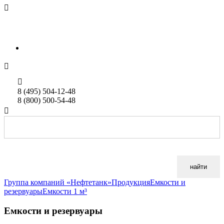

sales@neftetank.ru
Rus
Eng


8 (495) 504-12-48
8 (800) 500-54-48

найти
Группа компаний «Нефтетанк»
Продукция
Емкости и
резервуары
Емкости 1 м³
Емкости и резервуары