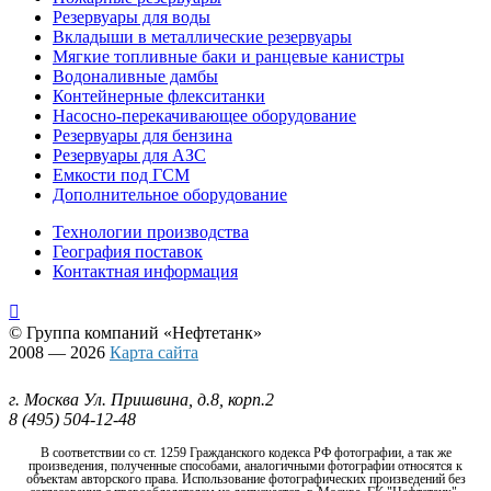
Резервуары для воды
Вкладыши в металлические резервуары
Мягкие топливные баки и ранцевые канистры
Водоналивные дамбы
Контейнерные флекситанки
Насосно-перекачивающее оборудование
Резервуары для бензина
Резервуары для АЗС
Емкости под ГСМ
Дополнительное оборудование
Технологии производства
География поставок
Контактная информация

© Группа компаний
«Нефтетанк»
2008 — 2026
Карта сайта
г. Москва Ул. Пришвина, д.8, корп.2
8 (495) 504-12-48
В соответствии со ст. 1259 Гражданского кодекса РФ фотографии, а так же
произведения, полученные способами, аналогичными фотографии относятся к
объектам авторского права. Использование фотографических произведений без