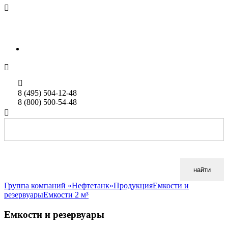

sales@neftetank.ru
Rus
Eng


8 (495) 504-12-48
8 (800) 500-54-48

найти
Группа компаний «Нефтетанк»
Продукция
Емкости и
резервуары
Емкости 2 м³
Емкости и резервуары